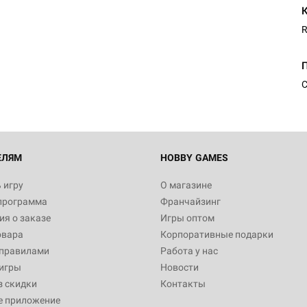
R
С
ЕЛЯМ
HOBBY GAMES
 игру
О магазине
программа
Франчайзинг
я о заказе
Игры оптом
овара
Корпоративные подарки
 правилами
Работа у нас
игры
Новости
з скидки
Контакты
е приложение