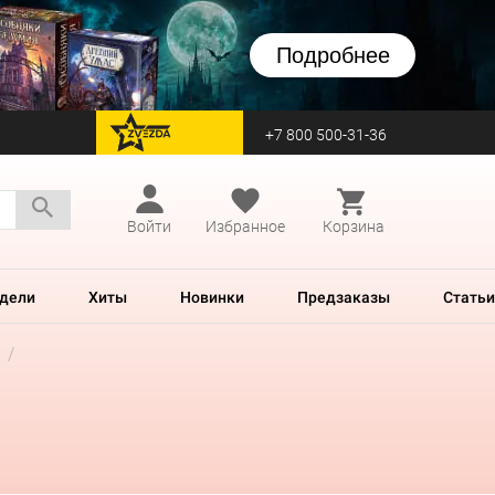
Подробнее
+7 800 500-31-36
перейти на Zvezda
Войти
Избранное
Корзина
дели
Хиты
Новинки
Предзаказы
Статьи