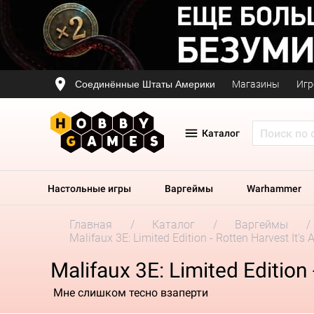
Соединённые Штаты Америки
Магазины
Игр
Каталог
Настольные игры
Варгеймы
Warhammer
Главная
Каталог
Варгеймы
Malifaux 3E: Limited Edition - Rotten Harvest It's A
Malifaux 3E: Limited Edition -
Мне слишком тесно взаперти