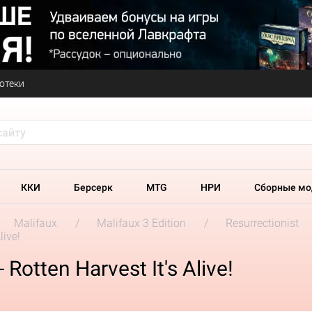
отеки
ККИ
Берсерк
MTG
НРИ
Сборные мо
Malifaux
Malifaux 3 Edition
Resurrectionist
live!
 Rotten Harvest It's Alive!