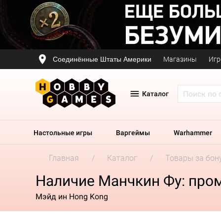
Соединённые Штаты Америки
Магазины
Игр
Каталог
Настольные игры
Варгеймы
Warhammer
Главная
Каталог
Товары за бон
Наличие Манчкин Фу: пром
Мэйд ин Hong Kong