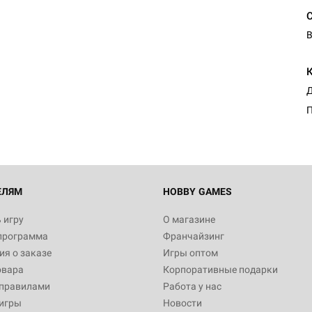
В
Настольная игра Hobby Worl
"Мир фантастики. Спецвыпус
Стругацкие"
1 490
Настольная игра Hobby Worl
империи: Боевая тревога
799
ЕЛЯМ
HOBBY GAMES
 игру
О магазине
программа
Франчайзинг
Настольная игра Hobby Worl
я о заказе
Игры оптом
империи. Четвёртая редакция
овара
Корпоративные подарки
Рубеж
12 990
 правилами
Работа у нас
игры
Новости