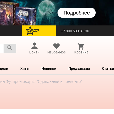
Подробнее
+7 800 500-31-36
перейти на Zvezda
Войти
Избранное
Корзина
дели
Хиты
Новинки
Предзаказы
Статьи
ин Фу: промокарта "Сделанный в Гонконге"