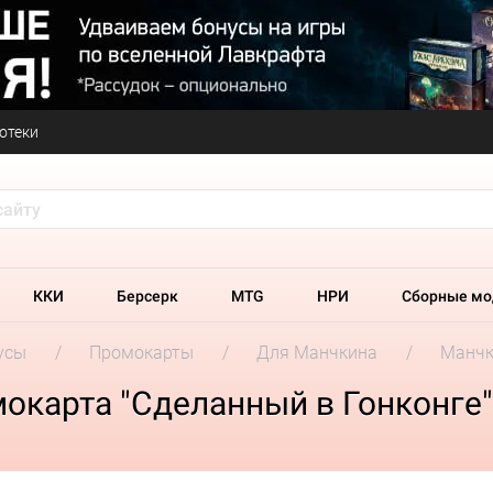
отеки
ККИ
Берсерк
MTG
НРИ
Сборные мо
усы
Промокарты
Для Манчкина
Манчк
окарта "Сделанный в Гонконге"