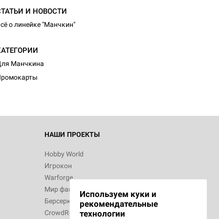
СТАТЬИ И НОВОСТИ
сё о линейке "Манчкин"
d Журнал
КАТЕГОРИИ
к: Братья
Для Манчкина
Промокарты
d Звёздные
НАШИ ПРОЕКТЫ
Hobby World
Игрокон
d Сумерки
Warforge
: Грозовой
Мир фантастики
Используем куки и
Берсерк
рекомендательные
CrowdRepublic
технологии