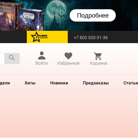
Подробнее
+7 800 500-31-36
перейти на Zvezda
Войти
Избранное
Корзина
дели
Хиты
Новинки
Предзаказы
Статьи