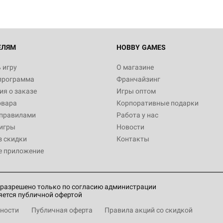
ЕЛЯМ
HOBBY GAMES
 игру
О магазине
программа
Франчайзинг
я о заказе
Игры оптом
овара
Корпоративные подарки
 правилами
Работа у нас
игры
Новости
з скидки
Контакты
е приложение
разрешено только по согласию администрации
яется публичной офертой
ности
Публичная оферта
Правила акций со скидкой