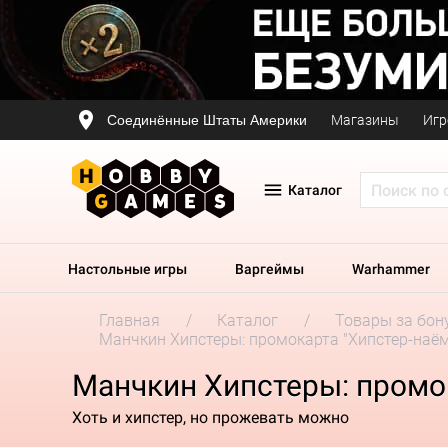
Соединённые Штаты Америки
Магазины
Игр
Каталог
Настольные игры
Варгеймы
Warhammer
Главная
Каталог
Товары за бон
Манчкин Хипстеры: промокарта "Хипстер-наё
Манчкин Хипстеры: промо
Хоть и хипстер, но прожевать можно