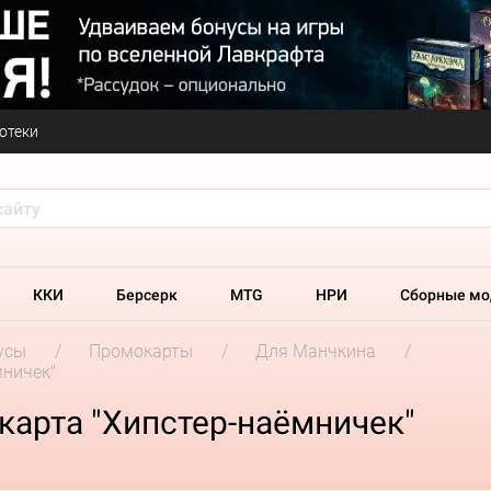
отеки
ККИ
Берсерк
MTG
НРИ
Сборные мо
усы
Промокарты
Для Манчкина
мничек"
карта "Хипстер-наёмничек"