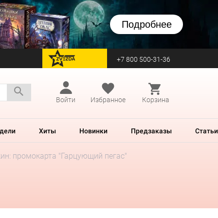
Подробнее
+7 800 500-31-36
перейти на Zvezda
Войти
Избранное
Корзина
дели
Хиты
Новинки
Предзаказы
Статьи
ин: промокарта "Гарцующий пегас"