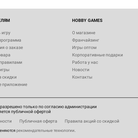
Настольная игра Hobby World
Белая смерть
12 990
ЕЛЯМ
HOBBY GAMES
 игру
О магазине
программа
Франчайзинг
Настольная игра Hobby World
я о заказе
Игры оптом
Сердце роя. Дисплей бустеро
овара
Корпоративные подарки
3 490
 правилами
Работа у нас
игры
Новости
з скидки
Контакты
е приложение
Настольная игра Hobby Worl
Аркхэма. Карточная игра: Вт
4 990
разрешено только по согласию администрации
яется публичной офертой
ности
Публичная оферта
Правила акций со скидкой
меняются
рекомендательные технологии
.
Настольная игра Hobby Worl
"Мир фантастики" №273 (авгу