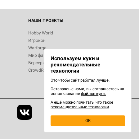
 Зомбицид:
НАШИ ПРОЕКТЫ
Hobby World
Игрокон
 Берсерк.
Warforge
в
Мир фантастики
Используем куки и
Берсерк
рекомендательные
CrowdRepublic
технологии
Это чтобы сайт работал лучше.
Оставаясь с нами, вы соглашаетесь на
d Ужас
использование
файлов куки.
орой сезон
А ещё можно почитать, что такое
рекомендательные технологии
OK
d Журнал
ст)