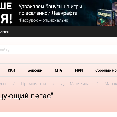
отеки
ККИ
Берсерк
MTG
НРИ
Сборные мо
усы
Промокарты
Для Манчкина
Манчк
рцующий пегас"