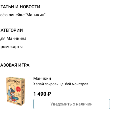
СТАТЬИ И НОВОСТИ
сё о линейке "Манчкин"
КАТЕГОРИИ
Для Манчкина
Промокарты
БАЗОВАЯ ИГРА
Манчкин
Хапай сокровища, бей монстров!
1 490 ₽
d Монстры
Уведомить о наличии