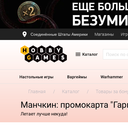
Соединённые Штаты Америки
Магазины
Игр
Каталог
Настольные игры
Варгеймы
Warhammer
Главная
Каталог
Товары за бон
Манчкин: промокарта "Га
Летает лучше некуда!