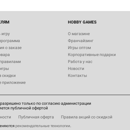
ЕЛЯМ
HOBBY GAMES
 игру
О магазине
программа
Франчайзинг
я о заказе
Игры оптом
овара
Корпоративные подарки
 правилами
Работа у нас
игры
Новости
з скидки
Контакты
е приложение
разрешено только по согласию администрации
яется публичной офертой
ности
Публичная оферта
Правила акций со скидкой
меняются
рекомендательные технологии
.