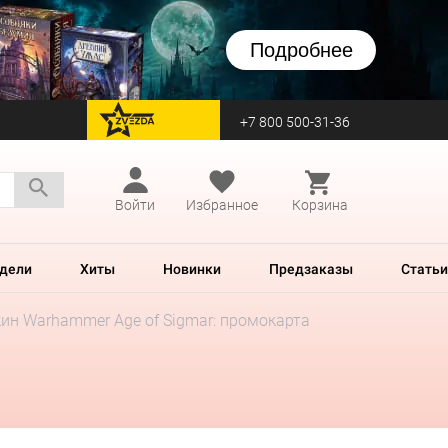
Подробнее
+7 800 500-31-36
перейти на Zvezda
Войти
Избранное
Корзина
дели
Хиты
Новинки
Предзаказы
Статьи
ин Warhammer Age of Sigmar: промокарта