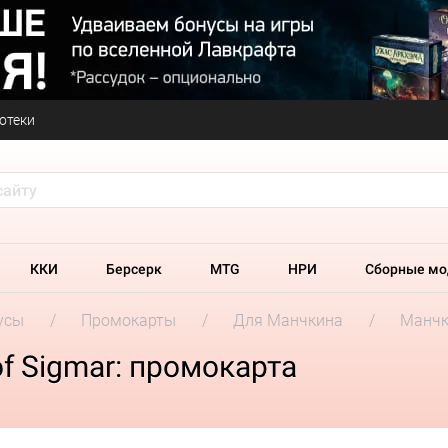
отеки
ККИ
Берсерк
MTG
НРИ
Сборные мо
усы
Промокарты
Для Манчкина
Манчк
 Sigmar: промокарта