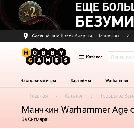
Соединённые Штаты Америки
Магазины
Игр
Каталог
Настольные игры
Варгеймы
Warhammer
Главная
Каталог
Товары за бон
Манчкин Warhammer Age of
За Сигмара!