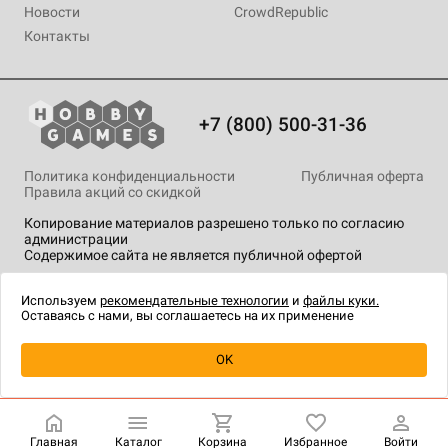
Новости
CrowdRepublic
Контакты
+7 (800) 500-31-36
Политика конфиденциальности
Публичная оферта
Правила акций со скидкой
Копирование материалов разрешено только по согласию
администрации
Содержимое сайта не является публичной офертой
На сайте Hobby Games применяются
рекомендательные
технологии
.
Используем
рекомендательные технологии
и
файлы куки.
Оставаясь с нами, вы соглашаетесь на их применение
Уведомить о наличии
OK
Главная
Каталог
Корзина
Избранное
Войти