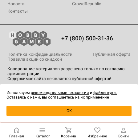
Новости
CrowdRepublic
Контакты
+7 (800) 500-31-36
Политика конфиденциальности
Публичная оферта
Правила акций со скидкой
Копирование материалов разрешено только по согласию
администрации
Содержимое сайта не является публичной офертой
На сайте Hobby Games применяются
рекомендательные
технологии
.
Используем
рекомендательные технологии
и
файлы куки.
Оставаясь с нами, вы соглашаетесь на их применение
OK
Купить
| 1 190 ₽
Главная
Каталог
Корзина
Избранное
Войти