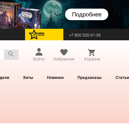
Подробнее
+7 800 500-31-36
перейти на Zvezda
Войти
Избранное
Корзина
дели
Хиты
Новинки
Предзаказы
Статьи