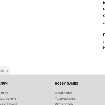
С
Д
Д
И
рели
ЕЛЯМ
HOBBY GAMES
 игру
О магазине
программа
Франчайзинг
я о заказе
Игры оптом