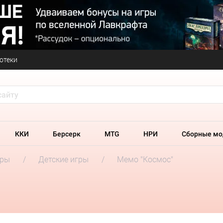
отеки
ККИ
Берсерк
MTG
НРИ
Сборные мо
гры
Детские игры
Мемо "Космос"