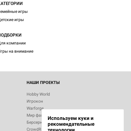
КАТЕГОРИИ
емейные игры
етские игры
ПОДБОРКИ
ля компании
гры на внимание
НАШИ ПРОЕКТЫ
Hobby World
Игрокон
Warforge
Мир фантастики
Используем куки и
Берсерк
рекомендательные
CrowdRepublic
технологии