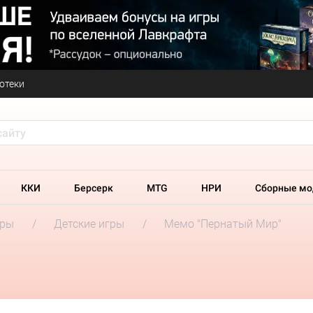
отеки
ККИ
Берсерк
MTG
НРИ
Сборные мо
гры
Детские игры
Мемо "Пернатый Мир"