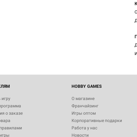
С
Д
Д
И
ЕЛЯМ
HOBBY GAMES
 игру
О магазине
программа
Франчайзинг
я о заказе
Игры оптом
овара
Корпоративные подарки
 правилами
Работа у нас
игры
Новости