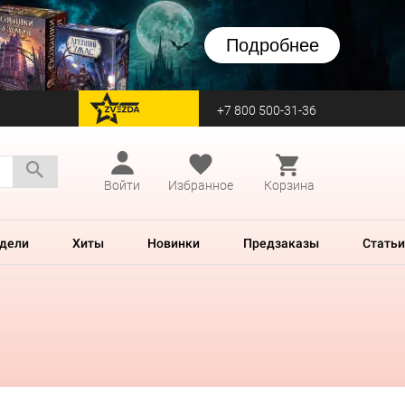
Подробнее
+7 800 500-31-36
перейти на Zvezda
Войти
Избранное
Корзина
дели
Хиты
Новинки
Предзаказы
Статьи