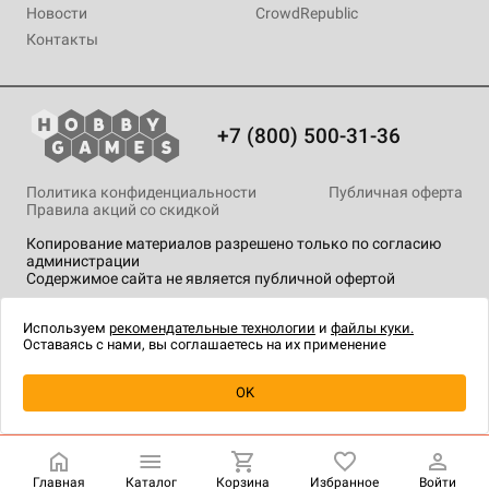
Новости
CrowdRepublic
Контакты
+7 (800) 500-31-36
Политика конфиденциальности
Публичная оферта
Правила акций со скидкой
Копирование материалов разрешено только по согласию
администрации
Содержимое сайта не является публичной офертой
На сайте Hobby Games применяются
рекомендательные
технологии
.
Используем
рекомендательные технологии
и
файлы куки.
Оставаясь с нами, вы соглашаетесь на их применение
Уведомить о наличии
OK
Главная
Каталог
Корзина
Избранное
Войти