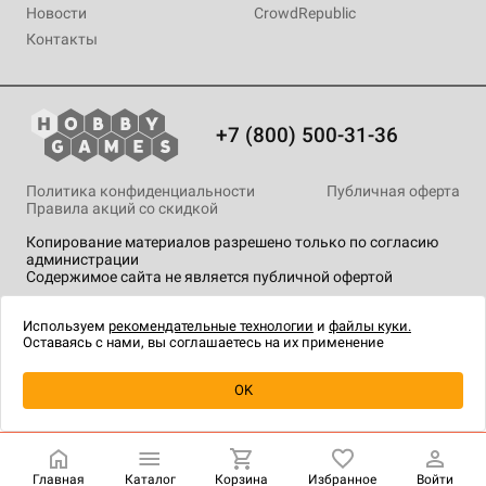
Новости
CrowdRepublic
Контакты
+7 (800) 500-31-36
Политика конфиденциальности
Публичная оферта
Правила акций со скидкой
Копирование материалов разрешено только по согласию
администрации
Содержимое сайта не является публичной офертой
На сайте Hobby Games применяются
рекомендательные
технологии
.
Используем
рекомендательные технологии
и
файлы куки.
Оставаясь с нами, вы соглашаетесь на их применение
Уведомить о наличии
OK
Главная
Каталог
Корзина
Избранное
Войти