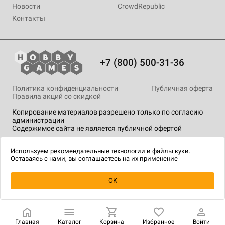
Новости
CrowdRepublic
Контакты
+7 (800) 500-31-36
Политика конфиденциальности
Публичная оферта
Правила акций со скидкой
Копирование материалов разрешено только по согласию
администрации
Содержимое сайта не является публичной офертой
На сайте Hobby Games применяются
рекомендательные
технологии
.
Используем
рекомендательные технологии
и
файлы куки.
Оставаясь с нами, вы соглашаетесь на их применение
Уведомить о наличии
OK
Главная
Каталог
Корзина
Избранное
Войти