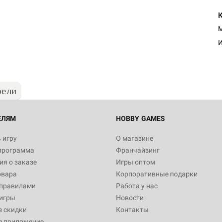
М
И
рели
ЕЛЯМ
HOBBY GAMES
 игру
О магазине
программа
Франчайзинг
я о заказе
Игры оптом
овара
Корпоративные подарки
 правилами
Работа у нас
игры
Новости
з скидки
Контакты
е приложение