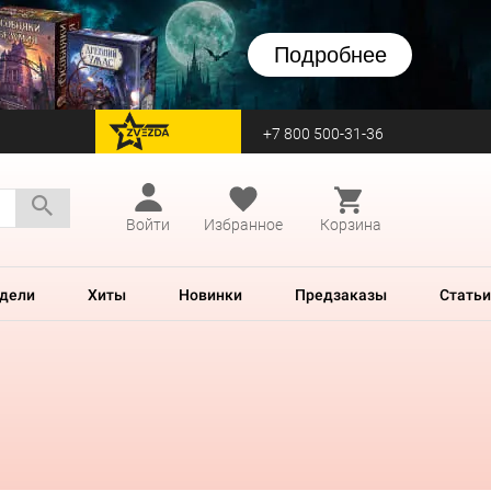
Подробнее
+7 800 500-31-36
перейти на Zvezda
Войти
Избранное
Корзина
дели
Хиты
Новинки
Предзаказы
Статьи