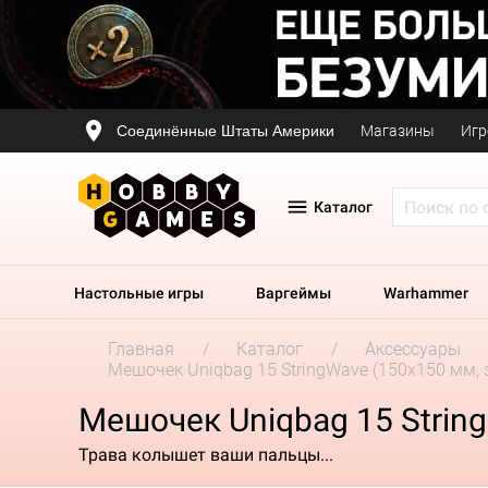
Соединённые Штаты Америки
Магазины
Игр
Каталог
Настольные игры
Варгеймы
Warhammer
Главная
Каталог
Аксессуары
Мешочек Uniqbag 15 StringWave (150х150 мм, 
Мешочек Uniqbag 15 Strin
Трава колышет ваши пальцы...