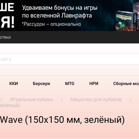
отеки
ККИ
Берсерк
MTG
НРИ
Сборные мо
Игральные кубики
Мешочки для кубиков
зелёный)
gWave (150х150 мм, зелёный)