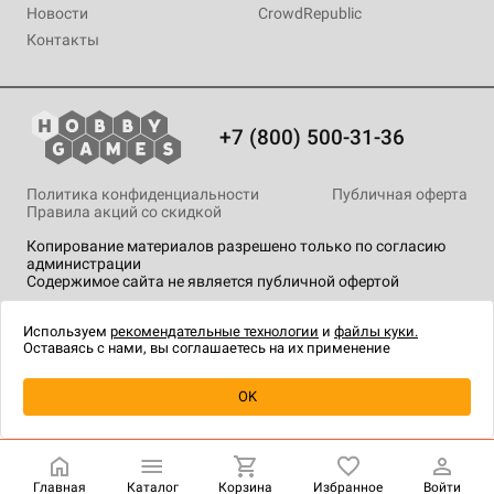
Новости
CrowdRepublic
Контакты
+7 (800) 500-31-36
Политика конфиденциальности
Публичная оферта
Правила акций со скидкой
Копирование материалов разрешено только по согласию
администрации
Содержимое сайта не является публичной офертой
На сайте Hobby Games применяются
рекомендательные
технологии
.
Используем
рекомендательные технологии
и
файлы куки.
Оставаясь с нами, вы соглашаетесь на их применение
Уведомить о наличии
OK
Главная
Каталог
Корзина
Избранное
Войти