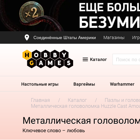
Соединённые Штаты Америки
Магазины
Игр
Каталог
Настольные игры
Варгеймы
Warhammer
Главная
Каталог
Пазлы и голов
Металлическая головоломка Huzzle Cast Amo
Металлическая головолом
Ключевое слово – любовь