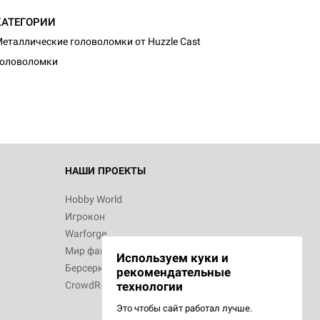
КАТЕГОРИИ
еталлические головоломки от Huzzle Cast
Головоломки
НАШИ ПРОЕКТЫ
Hobby World
Игрокон
Warforge
Мир фантастики
Используем куки и
Берсерк
рекомендательные
CrowdRepublic
технологии
Это чтобы сайт работал лучше.