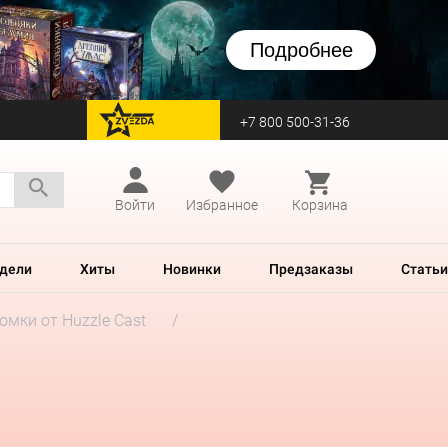
Подробнее
+7 800 500-31-36
перейти на Zvezda
Войти
Избранное
Корзина
дели
Хиты
Новинки
Предзаказы
Статьи
мки от Huzzle Cast