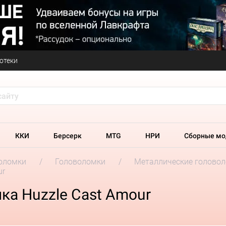
отеки
ККИ
Берсерк
MTG
НРИ
Сборные мо
оломки
Головоломки
Металлические головоло
ur
ка Huzzle Cast Amour