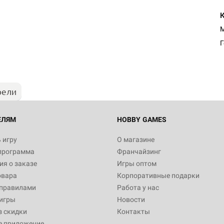
М
рели
ЕЛЯМ
HOBBY GAMES
 игру
О магазине
программа
Франчайзинг
я о заказе
Игры оптом
овара
Корпоративные подарки
 правилами
Работа у нас
игры
Новости
з скидки
Контакты
е приложение