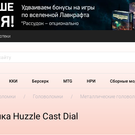
отеки
ККИ
Берсерк
MTG
НРИ
Сборные мо
оломки
Головоломки
Металлические головоло
а Huzzle Cast Dial