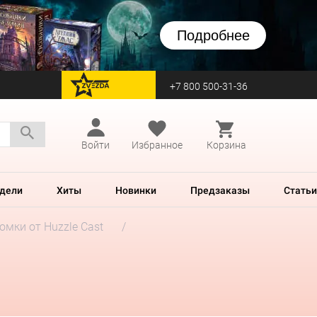
Подробнее
+7 800 500-31-36
перейти на Zvezda
Войти
Избранное
Корзина
дели
Хиты
Новинки
Предзаказы
Статьи
мки от Huzzle Cast