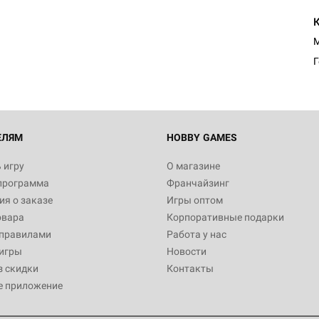
Настольная игра Hobby Worl
Египта
1 991
М
Настольная игра Hobby World
Белая смерть
12 990
ЕЛЯМ
HOBBY GAMES
 игру
О магазине
программа
Франчайзинг
Настольная игра Hobby Worl
я о заказе
Игры оптом
Аркхэма. Карточная игра
овара
Корпоративные подарки
3 490
 правилами
Работа у нас
игры
Новости
з скидки
Контакты
е приложение
Настольная игра Hobby Worl
Аркхэма. Карточная игра: Вт