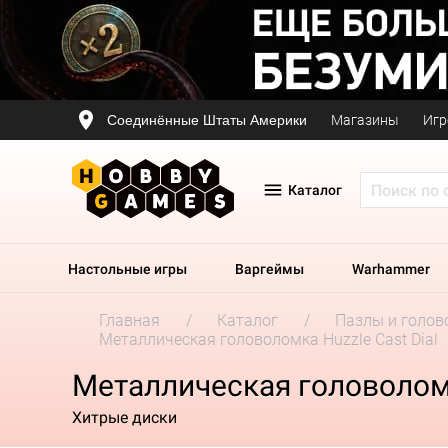
Соединённые Штаты Америки
Магазины
Игр
Каталог
Настольные игры
Варгеймы
Warhammer
Главная
Каталог
Пазлы и голов
Металлическая головоломка Huzzle Cast Dial
Металлическая головоломк
Хитрые диски