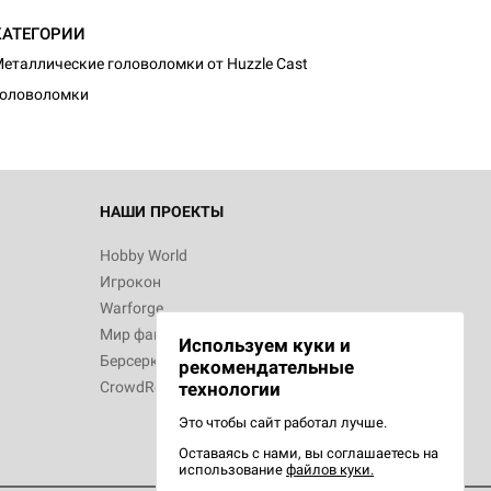
d Монстры
КАТЕГОРИИ
еталлические головоломки от Huzzle Cast
Головоломки
 Зомбицид:
НАШИ ПРОЕКТЫ
Hobby World
Игрокон
d Ужас
Warforge
Мир фантастики
Используем куки и
Берсерк
рекомендательные
CrowdRepublic
технологии
Это чтобы сайт работал лучше.
Оставаясь с нами, вы соглашаетесь на
d Ужас
использование
файлов куки.
орой сезон