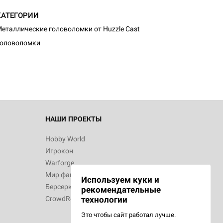
КАТЕГОРИИ
еталлические головоломки от Huzzle Cast
Головоломки
НАШИ ПРОЕКТЫ
Hobby World
Игрокон
Warforge
Мир фантастики
Используем куки и
Берсерк
рекомендательные
CrowdRepublic
технологии
Это чтобы сайт работал лучше.