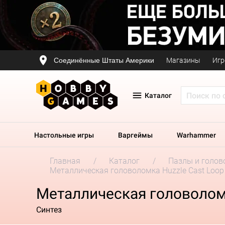
Соединённые Штаты Америки
Магазины
Игр
Каталог
Настольные игры
Варгеймы
Warhammer
Главная
Каталог
Пазлы и голов
Металлическая головоломка Huzzle Cast Loop
Металлическая головоломк
Синтез