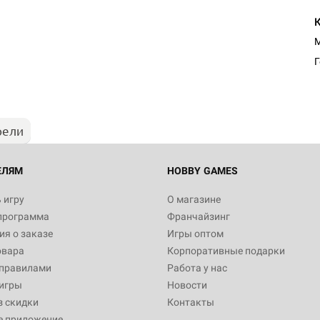
М
рели
ЕЛЯМ
HOBBY GAMES
 игру
О магазине
программа
Франчайзинг
я о заказе
Игры оптом
овара
Корпоративные подарки
 правилами
Работа у нас
игры
Новости
з скидки
Контакты
е приложение