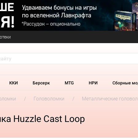
отеки
ККИ
Берсерк
MTG
НРИ
Сборные мо
оломки
Головоломки
Металлические головоло
а Huzzle Cast Loop