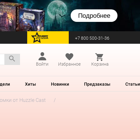
Подробнее
+7 800 500-31-36
перейти на Zvezda
Войти
Избранное
Корзина
дели
Хиты
Новинки
Предзаказы
Статьи
мки от Huzzle Cast