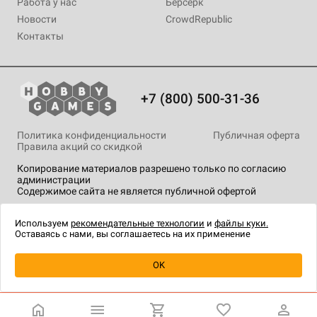
Работа у нас
Берсерк
Новости
CrowdRepublic
Контакты
+7 (800) 500-31-36
Политика конфиденциальности
Публичная оферта
Правила акций со скидкой
Копирование материалов разрешено только по согласию
администрации
Содержимое сайта не является публичной офертой
На сайте Hobby Games применяются
рекомендательные
технологии
.
Используем
рекомендательные технологии
и
файлы куки.
Оставаясь с нами, вы соглашаетесь на их применение
Уведомить о наличии
OK