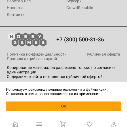
Работа у нас
Берсерк
Новости
CrowdRepublic
Контакты
+7 (800) 500-31-36
Политика конфиденциальности
Публичная оферта
Правила акций со скидкой
Копирование материалов разрешено только по согласию
администрации
Содержимое сайта не является публичной офертой
На сайте Hobby Games применяются
рекомендательные
технологии
.
Используем
рекомендательные технологии
и
файлы куки.
Оставаясь с нами, вы соглашаетесь на их применение
OK
Купить
| 1 890 ₽