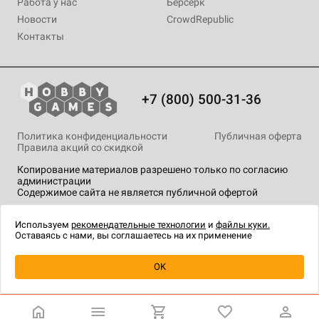
Работа у нас
Берсерк
Новости
CrowdRepublic
Контакты
+7 (800) 500-31-36
Политика конфиденциальности
Публичная оферта
Правила акций со скидкой
Копирование материалов разрешено только по согласию
администрации
Содержимое сайта не является публичной офертой
На сайте Hobby Games применяются
рекомендательные
технологии
.
Используем
рекомендательные технологии
и
файлы куки.
Оставаясь с нами, вы соглашаетесь на их применение
OK
Купить
| 1 690 ₽