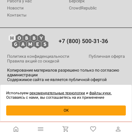
Работа у нас
Берсерк
Новости
CrowdRepublic
Контакты
+7 (800) 500-31-36
Политика конфиденциальности
Публичная оферта
Правила акций со скидкой
Копирование материалов разрешено только по согласию
администрации
Содержимое сайта не является публичной офертой
На сайте Hobby Games применяются
рекомендательные
технологии
.
Используем
рекомендательные технологии
и
файлы куки.
Оставаясь с нами, вы соглашаетесь на их применение
OK
Купить
| 1 890 ₽