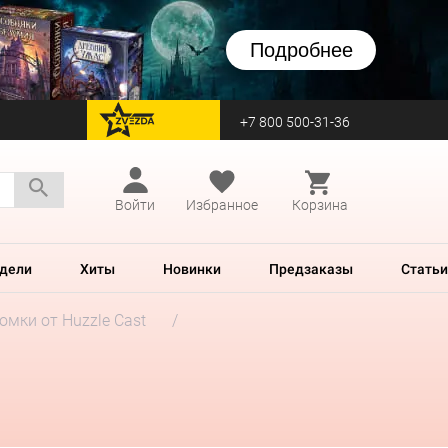
Подробнее
+7 800 500-31-36
перейти на Zvezda
Войти
Избранное
Корзина
дели
Хиты
Новинки
Предзаказы
Статьи
мки от Huzzle Cast