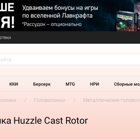
отеки
ККИ
Берсерк
MTG
НРИ
Сборные мо
оломки
Головоломки
Металлические головоло
r
а Huzzle Cast Rotor