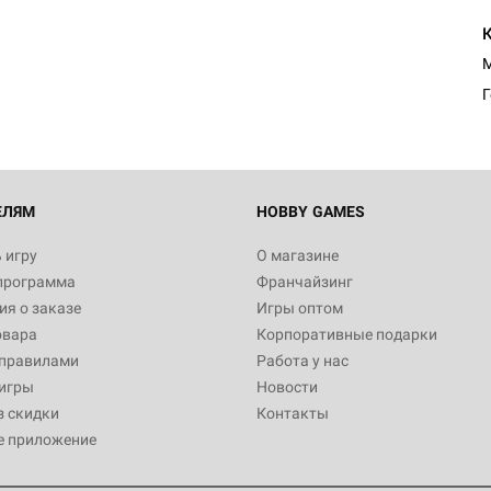
М
ЕЛЯМ
HOBBY GAMES
 игру
О магазине
программа
Франчайзинг
я о заказе
Игры оптом
овара
Корпоративные подарки
 правилами
Работа у нас
игры
Новости
з скидки
Контакты
е приложение