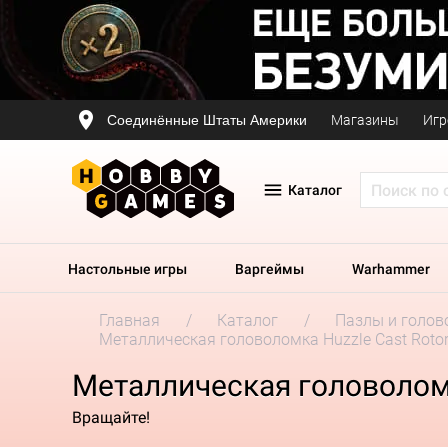
Соединённые Штаты Америки
Магазины
Игр
Каталог
Настольные игры
Варгеймы
Warhammer
Главная
Каталог
Пазлы и голов
Металлическая головоломка Huzzle Cast Roto
Металлическая головоломк
Вращайте!