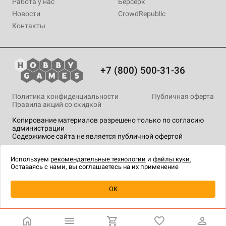
Работа у нас
Берсерк
Новости
CrowdRepublic
Контакты
+7 (800) 500-31-36
Политика конфиденциальности
Публичная оферта
Правила акций со скидкой
Копирование материалов разрешено только по согласию
администрации
Содержимое сайта не является публичной офертой
На сайте Hobby Games применяются
рекомендательные
технологии
.
Используем
рекомендательные технологии
и
файлы куки.
Оставаясь с нами, вы соглашаетесь на их применение
OK
Купить
| 1 890 ₽