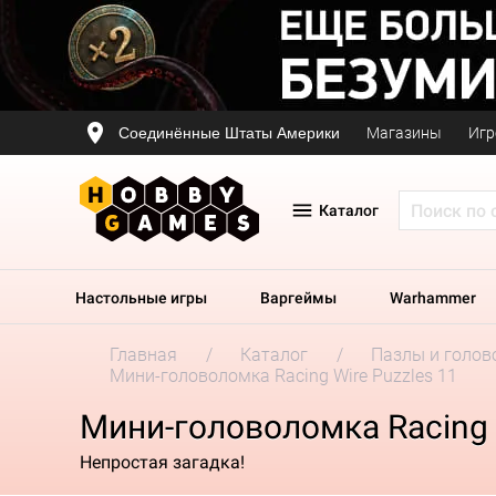
Соединённые Штаты Америки
Магазины
Игр
Каталог
Настольные игры
Варгеймы
Warhammer
Главная
Каталог
Пазлы и голов
Мини-головоломка Racing Wire Puzzles 11
Мини-головоломка Racing 
Непростая загадка!