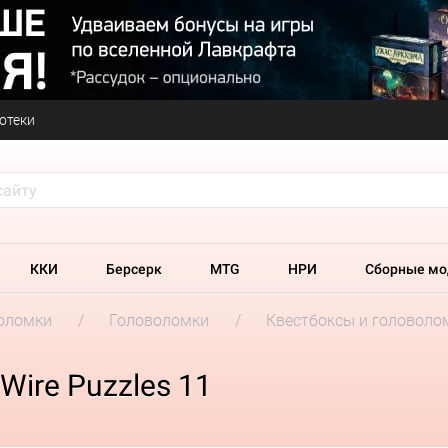
отеки
ККИ
Берсерк
MTG
НРИ
Сборные мо
оломки
Головоломки
Квестбоксы и головолом
Wire Puzzles 11