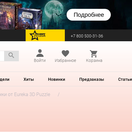
Подробнее
+7 800 500-31-36
перейти на Zvezda
Войти
Избранное
Корзина
дели
Хиты
Новинки
Предзаказы
Статьи
ки от Eureka 3D Puzzle