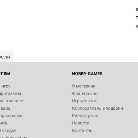
К
рели
ЕЛЯМ
HOBBY GAMES
 игру
О магазине
программа
Франчайзинг
я о заказе
Игры оптом
овара
Корпоративные подарки
 правилами
Работа у нас
игры
Новости
з скидки
Контакты
е приложение