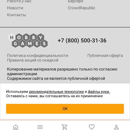
Работа у нас
Берсерк
Новости
CrowdRepublic
Контакты
+7 (800) 500-31-36
Политика конфиденциальности
Публичная оферта
Правила акций со скидкой
Копирование материалов разрешено только по согласию
администрации
Содержимое сайта не является публичной офертой
На сайте Hobby Games применяются
рекомендательные
технологии
.
Используем
рекомендательные технологии
и
файлы куки.
Оставаясь с нами, вы соглашаетесь на их применение
OK
Купить
| 550 ₽