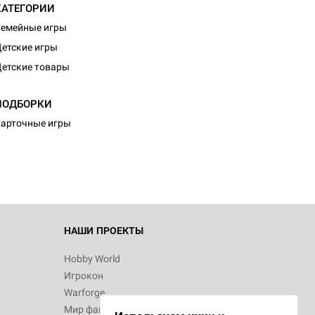
КАТЕГОРИИ
емейные игры
етские игры
етские товары
d Монстры
ПОДБОРКИ
арточные игры
 Зомбицид:
НАШИ ПРОЕКТЫ
Hobby World
Игрокон
 Берсерк.
Warforge
в
Мир фантастики