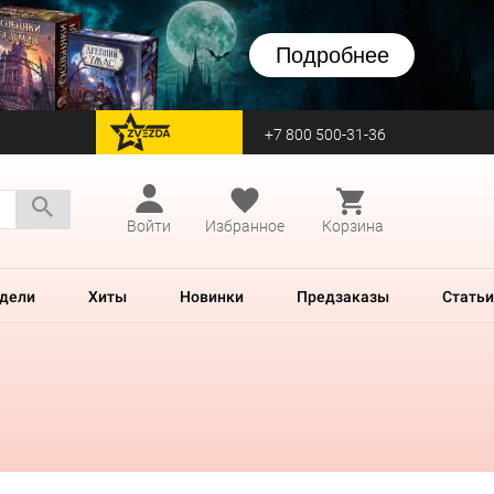
Подробнее
+7 800 500-31-36
перейти на Zvezda
Войти
Избранное
Корзина
дели
Хиты
Новинки
Предзаказы
Статьи