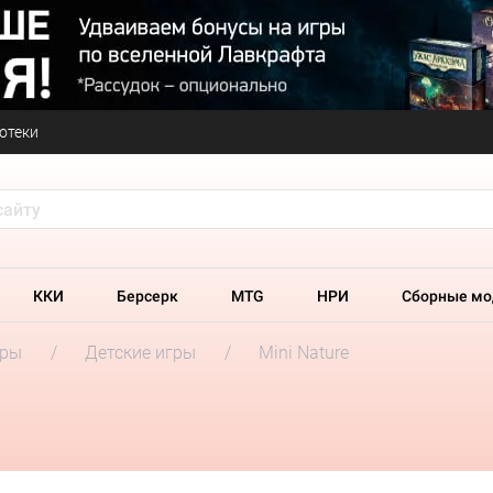
отеки
ККИ
Берсерк
MTG
НРИ
Сборные мо
гры
Детские игры
Mini Nature