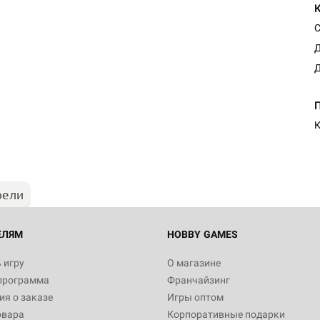
С
Д
Д
Настольная игра Hobby Worl
Египта
К
1 991
рели
Настольная игра Hobby World
Белая смерть
12 990
ЕЛЯМ
HOBBY GAMES
 игру
О магазине
программа
Франчайзинг
Настольная игра Hobby World
я о заказе
Игры оптом
Сердце роя. Дисплей бустеро
овара
Корпоративные подарки