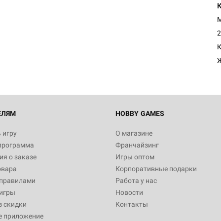
М
2
К
ЕЛЯМ
HOBBY GAMES
 игру
О магазине
программа
Франчайзинг
я о заказе
Игры оптом
овара
Корпоративные подарки
 правилами
Работа у нас
игры
Новости
з скидки
Контакты
е приложение