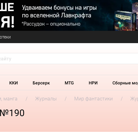
отеки
ККИ
Берсерк
MTG
НРИ
Сборные мо
и, манга
Журналы
Мир фантастики
Жу
 №190