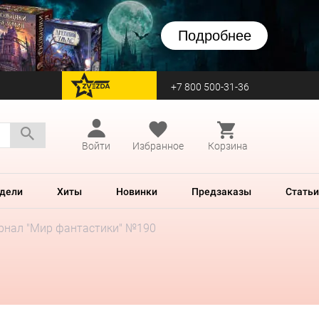
Подробнее
+7 800 500-31-36
перейти на Zvezda
Войти
Избранное
Корзина
дели
Хиты
Новинки
Предзаказы
Статьи
рнал "Мир фантастики" №190