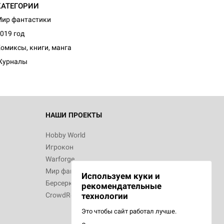
КАТЕГОРИИ
ир фантастики
019 год
омиксы, книги, манга
Журналы
НАШИ ПРОЕКТЫ
Hobby World
Игрокон
Warforge
Мир фантастики
Используем куки и
Берсерк
рекомендательные
CrowdRepublic
технологии
Это чтобы сайт работал лучше.