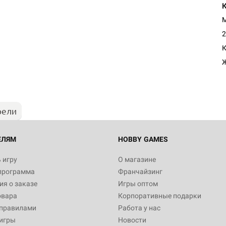
М
2
Настольная игра Hobby Worl
К
"Мир фантастики. Спецвыпус
Стругацкие"
1 490
рели
Настольная игра Hobby Worl
империи: Боевая тревога
799
ЕЛЯМ
HOBBY GAMES
 игру
О магазине
программа
Франчайзинг
Настольная игра Hobby Worl
я о заказе
Игры оптом
империи. Четвёртая редакция
овара
Корпоративные подарки
Рубеж
12 990
 правилами
Работа у нас
игры
Новости