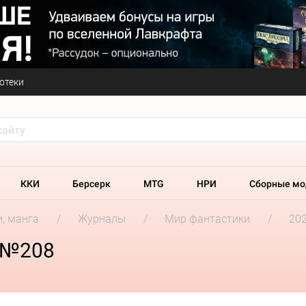
отеки
ККИ
Берсерк
MTG
НРИ
Сборные мо
и, манга
Журналы
Мир фантастики
202
 №208