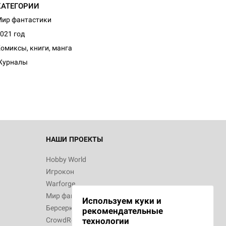
КАТЕГОРИИ
ир фантастики
021 год
d Журнал
омиксы, книги, манга
к: Братья
Журналы
d Звёздные
НАШИ ПРОЕКТЫ
Hobby World
Игрокон
d Сумерки
Warforge
: Грозовой
Мир фантастики
Используем куки и
Берсерк
рекомендательные
CrowdRepublic
технологии