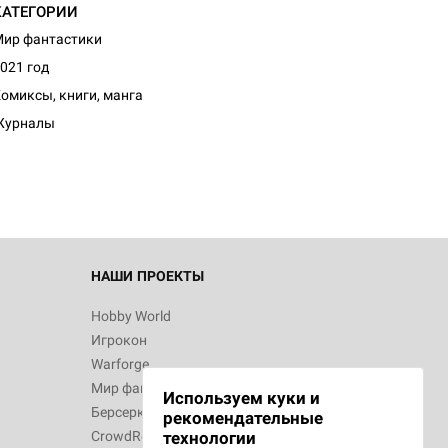
КАТЕГОРИИ
ир фантастики
021 год
омиксы, книги, манга
Журналы
НАШИ ПРОЕКТЫ
Hobby World
Игрокон
Warforge
Мир фантастики
Используем куки и
Берсерк
рекомендательные
CrowdRepublic
технологии