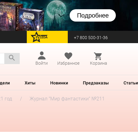
Подробнее
+7 800 500-31-36
перейти на Zvezda
Войти
Избранное
Корзина
дели
Хиты
Новинки
Предзаказы
Статьи
1 год
Журнал "Мир фантастики" №211