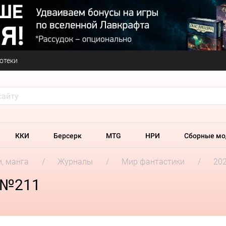
отеки
ККИ
Берсерк
MTG
НРИ
Сборные мо
и, манга
Журналы
Мир фантастики
202
 №211