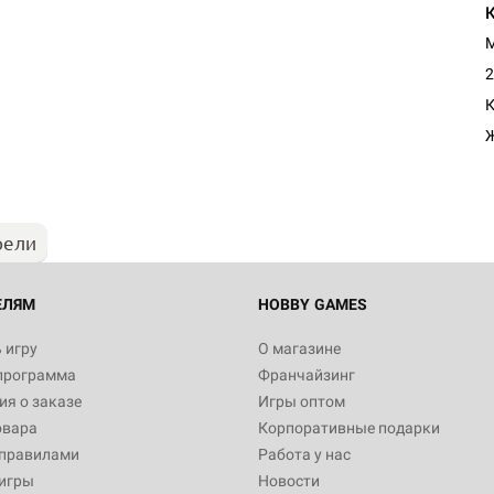
М
2
К
рели
ЕЛЯМ
HOBBY GAMES
 игру
О магазине
программа
Франчайзинг
я о заказе
Игры оптом
овара
Корпоративные подарки
 правилами
Работа у нас
игры
Новости