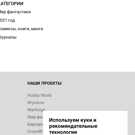
КАТЕГОРИИ
ир фантастики
021 год
омиксы, книги, манга
Журналы
НАШИ ПРОЕКТЫ
Hobby World
Игрокон
Warforge
Мир фантастики
Используем куки и
Берсерк
рекомендательные
CrowdRepublic
технологии