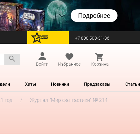
Подробнее
+7 800 500-31-36
перейти на Zvezda
Войти
Избранное
Корзина
дели
Хиты
Новинки
Предзаказы
Статьи
1 год
Журнал "Мир фантастики" № 214