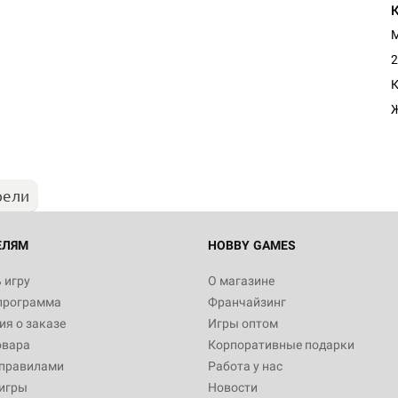
М
2
К
рели
ЕЛЯМ
HOBBY GAMES
 игру
О магазине
программа
Франчайзинг
я о заказе
Игры оптом
овара
Корпоративные подарки
 правилами
Работа у нас
игры
Новости