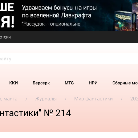
отеки
ККИ
Берсерк
MTG
НРИ
Сборные мо
и, манга
Журналы
Мир фантастики
202
нтастики" № 214