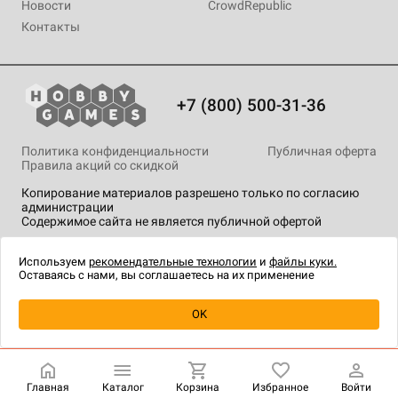
Новости
CrowdRepublic
Контакты
+7 (800) 500-31-36
Политика конфиденциальности
Публичная оферта
Правила акций со скидкой
Копирование материалов разрешено только по согласию
администрации
Содержимое сайта не является публичной офертой
На сайте Hobby Games применяются
рекомендательные
технологии
.
Используем
рекомендательные технологии
и
файлы куки.
Оставаясь с нами, вы соглашаетесь на их применение
Уведомить о наличии
OK
Главная
Каталог
Корзина
Избранное
Войти