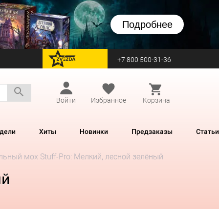
Подробнее
+7 800 500-31-36
перейти на Zvezda
Войти
Избранное
Корзина
дели
Хиты
Новинки
Предзаказы
Статьи
ьный мох Stuff-Pro: Мелкий, лесной зелёный
ый