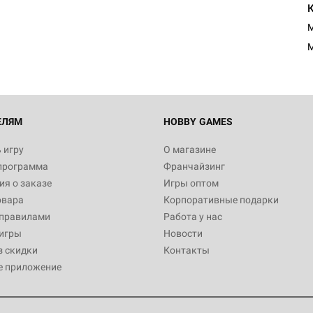
М
ЕЛЯМ
HOBBY GAMES
 игру
О магазине
программа
Франчайзинг
я о заказе
Игры оптом
овара
Корпоративные подарки
 правилами
Работа у нас
игры
Новости
з скидки
Контакты
е приложение