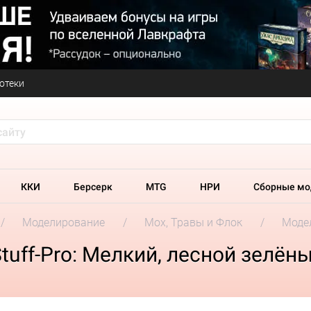
отеки
ККИ
Берсерк
MTG
НРИ
Сборные мо
Моделирование
Мох, Травы и Флок
Модел
uff-Pro: Мелкий, лесной зелён