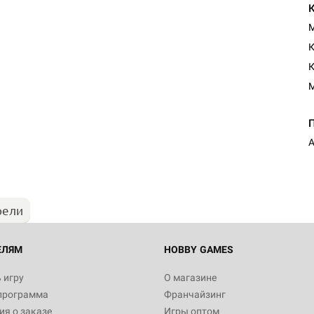
М
К
рели
ЕЛЯМ
HOBBY GAMES
 игру
О магазине
программа
Франчайзинг
я о заказе
Игры оптом