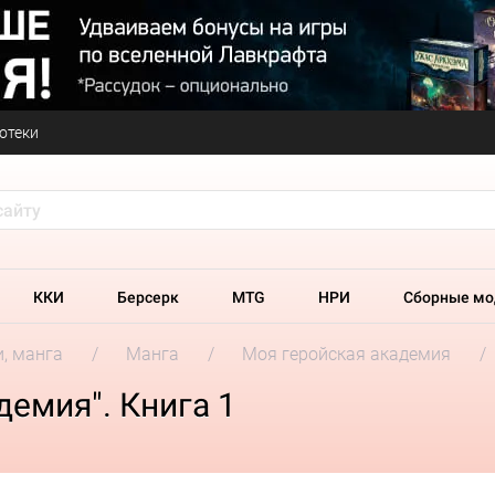
отеки
ККИ
Берсерк
MTG
НРИ
Сборные мо
и, манга
Манга
Моя геройская академия
демия". Книга 1