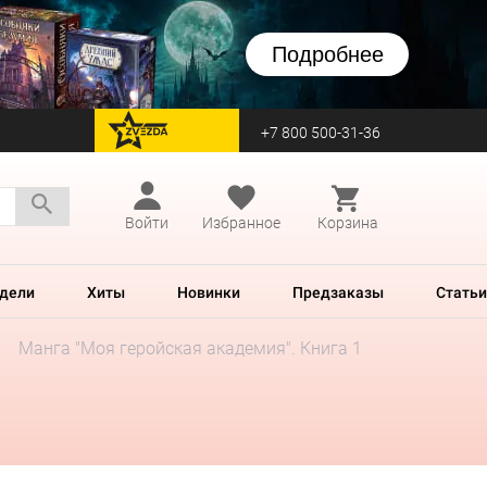
Подробнее
+7 800 500-31-36
перейти на Zvezda
Войти
Избранное
Корзина
дели
Хиты
Новинки
Предзаказы
Статьи
Манга "Моя геройская академия". Книга 1