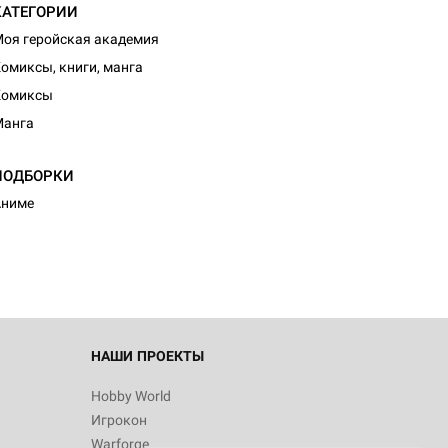
КАТЕГОРИИ
оя геройская академия
омиксы, книги, манга
Комиксы
Манга
ПОДБОРКИ
Аниме
НАШИ ПРОЕКТЫ
Hobby World
Игрокон
Warforge