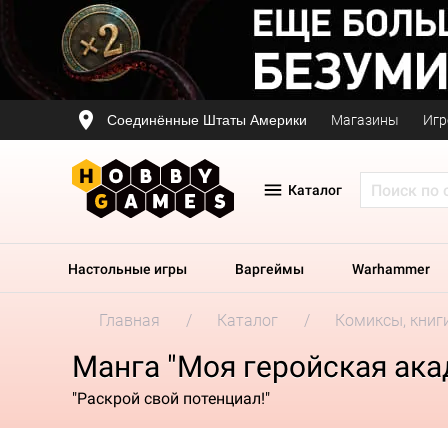
Соединённые Штаты Америки
Магазины
Игр
Каталог
Настольные игры
Варгеймы
Warhammer
Главная
Каталог
Комиксы, книг
Манга "Моя геройская ака
"Раскрой свой потенциал!"