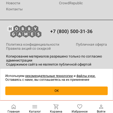
Новости
CrowdRepublic
Контакты
+7 (800) 500-31-36
Политика конфиденциальности
Публичная оферта
Правила акций со скидкой
Копирование материалов разрешено только по согласию
администрации
Содержимое сайта не является публичной офертой
На сайте Hobby Games применяются
рекомендательные
технологии
.
Используем
рекомендательные технологии
и
файлы куки.
Оставаясь с нами, вы соглашаетесь на их применение
Уведомить о наличии
OK
Главная
Каталог
Корзина
Избранное
Войти