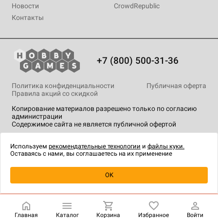
Новости
CrowdRepublic
Контакты
+7 (800) 500-31-36
Политика конфиденциальности
Публичная оферта
Правила акций со скидкой
Копирование материалов разрешено только по согласию
администрации
Содержимое сайта не является публичной офертой
На сайте Hobby Games применяются
рекомендательные
технологии
.
Используем
рекомендательные технологии
и
файлы куки.
Оставаясь с нами, вы соглашаетесь на их применение
OK
Купить
| 1 190 ₽
Главная
Каталог
Корзина
Избранное
Войти