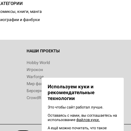
КАТЕГОРИИ
омиксы, книги, манга
иографии и фанбуки
 Зомбицид:
НАШИ ПРОЕКТЫ
Hobby World
Игрокон
d Ужас
Warforge
Мир фантастики
Используем куки и
Берсерк
рекомендательные
CrowdRepublic
технологии
Это чтобы сайт работал лучше.
Оставаясь с нами, вы соглашаетесь на
d Ужас
использование
файлов куки.
орой сезон
А ещё можно почитать, что такое