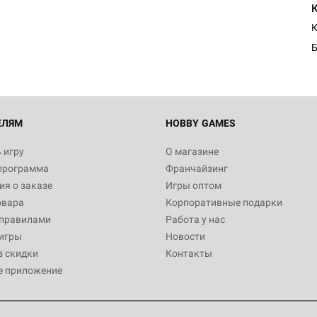
Египта
1 991
К
Б
Настольная игра Hobby World
Белая смерть
12 990
ЕЛЯМ
HOBBY GAMES
 игру
О магазине
программа
Франчайзинг
Настольная игра Hobby Worl
я о заказе
Игры оптом
Аркхэма. Карточная игра
овара
Корпоративные подарки
3 490
 правилами
Работа у нас
игры
Новости
з скидки
Контакты
е приложение
Настольная игра Hobby Worl
Аркхэма. Карточная игра: Вт
4 990