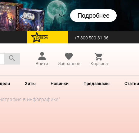
Подробнее
+7 800 500-31-36
перейти на Zvezda
Войти
Избранное
Корзина
дели
Хиты
Новинки
Предзаказы
Статьи
Биография в инфографике"