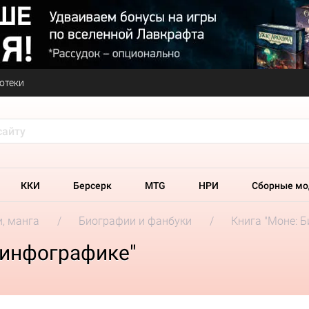
отеки
ККИ
Берсерк
MTG
НРИ
Сборные мо
и, манга
Биографии и фанбуки
Книга "Моне: 
 инфографике"