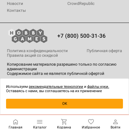
Новости
CrowdRepublic
Контакты
+7 (800) 500-31-36
Политика конфиденциальности
Публичная оферта
Правила акций со скидкой
Копирование материалов разрешено только по согласию
администрации
Содержимое сайта не является публичной офертой
На сайте Hobby Games применяются
рекомендательные
технологии
.
Используем
рекомендательные технологии
и
файлы куки.
Оставаясь с нами, вы соглашаетесь на их применение
Уведомить о наличии
OK
Главная
Каталог
Корзина
Избранное
Войти