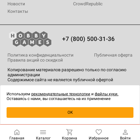
Новости
CrowdRepublic
Контакты
+7 (800) 500-31-36
Политика конфиденциальности
Публичная оферта
Правила акций со скидкой
Копирование материалов разрешено только по согласию
администрации
Содержимое сайта не является публичной офертой
На сайте Hobby Games применяются
рекомендательные
технологии
.
Используем
рекомендательные технологии
и
файлы куки.
Оставаясь с нами, вы соглашаетесь на их применение
Уведомить о наличии
OK
Главная
Каталог
Корзина
Избранное
Войти