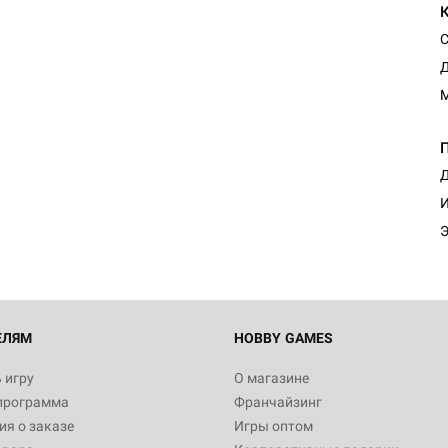
С
Д
Настольная игра Hobby Worl
Египта
Д
1 991
И
Э
Настольная игра Hobby World
Белая смерть
12 990
ЕЛЯМ
HOBBY GAMES
 игру
О магазине
программа
Франчайзинг
Настольная игра Hobby World
я о заказе
Игры оптом
Сердце роя. Дисплей бустеро