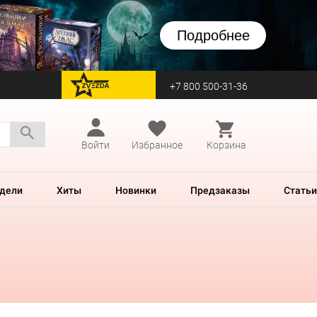
Подробнее
+7 800 500-31-36
перейти на Zvezda
Войти
Избранное
Корзина
дели
Хиты
Новинки
Предзаказы
Статьи
и