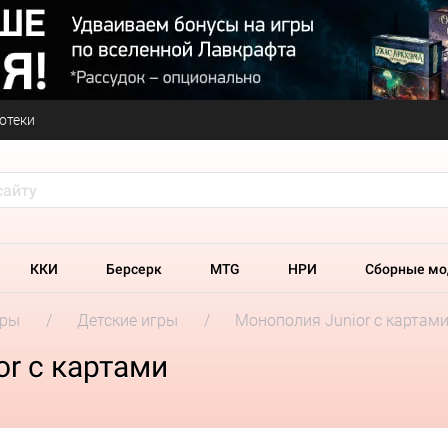
отеки
ККИ
Берсерк
MTG
НРИ
Сборные мо
гры
Детские игры
Монополия Junior с картам
r с картами