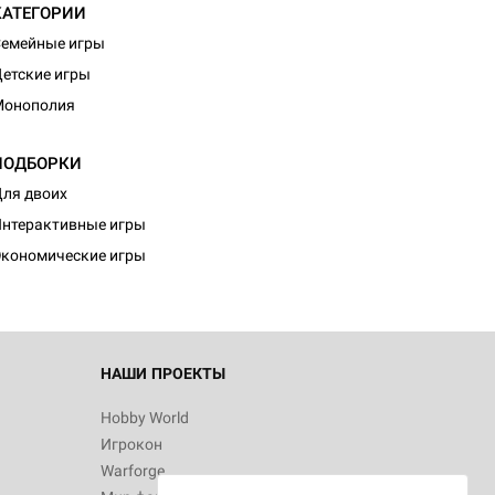
КАТЕГОРИИ
емейные игры
етские игры
Монополия
ПОДБОРКИ
d Монстры
ля двоих
нтерактивные игры
кономические игры
 Зомбицид:
НАШИ ПРОЕКТЫ
Hobby World
Игрокон
 Берсерк.
Warforge
в