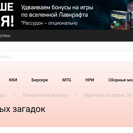
отеки
ККИ
Берсерк
MTG
НРИ
Сборные мо
гры
Вечериночные игры
Мрачные истории: 50
ых загадок