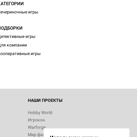
КАТЕГОРИИ
ечериночные игры
ПОДБОРКИ
етективные игры
d Монстры
ля компании
ооперативные игры
 Зомбицид:
НАШИ ПРОЕКТЫ
Hobby World
Игрокон
 Берсерк.
Warforge
в
Мир фантастики