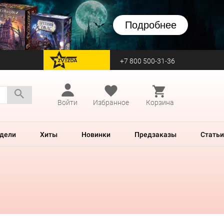
Подробнее
+7 800 500-31-36
перейти на Zvezda
Войти
Избранное
Корзина
дели
Хиты
Новинки
Предзаказы
Статьи