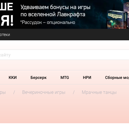
отеки
ККИ
Берсерк
MTG
НРИ
Сборные мо
гры
Вечериночные игры
Мрачные танцы