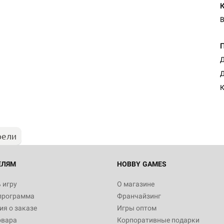
В
Д
Д
К
рели
ЕЛЯМ
HOBBY GAMES
 игру
О магазине
программа
Франчайзинг
я о заказе
Игры оптом
овара
Корпоративные подарки