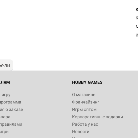
M
К
рели
ЕЛЯМ
HOBBY GAMES
 игру
О магазине
программа
Франчайзинг
я о заказе
Игры оптом
овара
Корпоративные подарки
 правилами
Работа у нас
игры
Новости