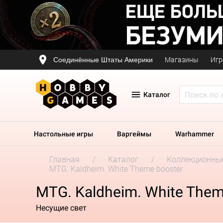
Соединённые Штаты Америки
Магазины
Игр
Каталог
Настольные игры
Варгеймы
Warhammer
Главная
Каталог
Коллекционные
MTG. Kaldheim. White Theme booster
MTG. Kaldheim. White Them
Несущие свет