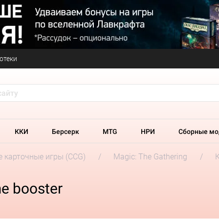
отеки
ККИ
Берсерк
MTG
НРИ
Сборные мо
 карточные игры (CCG)
Magic: The Gathering
e booster