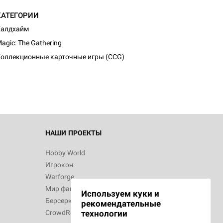
КАТЕГОРИИ
Калдхайм
agic: The Gathering
оллекционные карточные игры (CCG)
НАШИ ПРОЕКТЫ
Hobby World
Игрокон
Warforge
Мир фантастики
Используем куки и
Берсерк
рекомендательные
CrowdRepublic
технологии