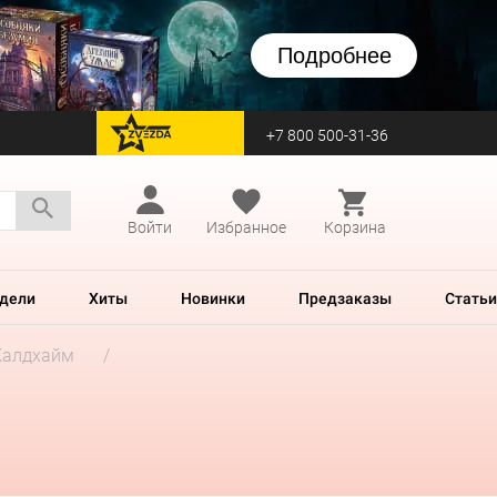
Подробнее
+7 800 500-31-36
перейти на Zvezda
Войти
Избранное
Корзина
дели
Хиты
Новинки
Предзаказы
Статьи
Калдхайм