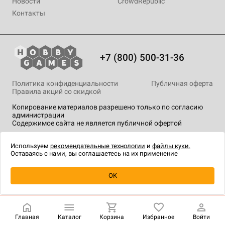
Новости
CrowdRepublic
Контакты
+7 (800) 500-31-36
Политика конфиденциальности
Публичная оферта
Правила акций со скидкой
Копирование материалов разрешено только по согласию
администрации
Содержимое сайта не является публичной офертой
На сайте Hobby Games применяются
рекомендательные
технологии
.
Используем
рекомендательные технологии
и
файлы куки.
Оставаясь с нами, вы соглашаетесь на их применение
OK
Купить
| 5 990 ₽
Главная
Каталог
Корзина
Избранное
Войти