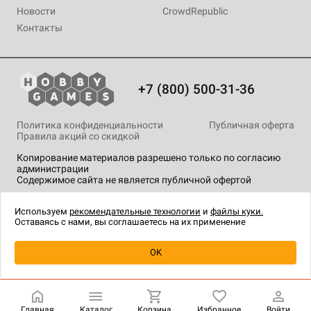
Новости
CrowdRepublic
Контакты
+7 (800) 500-31-36
Политика конфиденциальности
Публичная оферта
Правила акций со скидкой
Копирование материалов разрешено только по согласию
администрации
Содержимое сайта не является публичной офертой
На сайте Hobby Games применяются
рекомендательные
технологии
.
Используем
рекомендательные технологии
и
файлы куки.
Оставаясь с нами, вы соглашаетесь на их применение
Уведомить о наличии
OK
Главная
Каталог
Корзина
Избранное
Войти