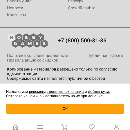
Работа у нас
Берсерк
Новости
CrowdRepublic
Контакты
+7 (800) 500-31-36
Политика конфиденциальности
Публичная оферта
Правила акций со скидкой
Копирование материалов разрешено только по согласию
администрации
Содержимое сайта не является публичной офертой
На сайте Hobby Games применяются
рекомендательные
технологии
.
Используем
рекомендательные технологии
и
файлы куки.
Оставаясь с нами, вы соглашаетесь на их применение
Уведомить о наличии
OK