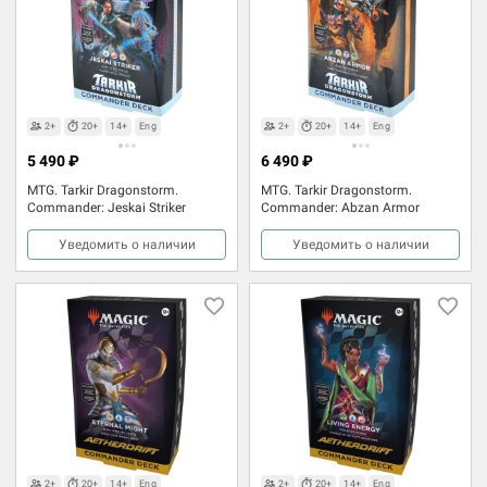
2+
20+
14+
Eng
2+
20+
14+
Eng
5 490 ₽
6 490 ₽
MTG. Tarkir Dragonstorm.
MTG. Tarkir Dragonstorm.
Commander: Jeskai Striker
Commander: Abzan Armor
Уведомить о наличии
Уведомить о наличии
2+
20+
14+
Eng
2+
20+
14+
Eng