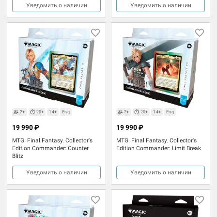
Уведомить о наличии
Уведомить о наличии
2+
20+
14+
Eng
2+
20+
14+
Eng
19 990 ₽
19 990 ₽
MTG. Final Fantasy. Collector's
MTG. Final Fantasy. Collector's
Edition Commander: Counter
Edition Commander: Limit Break
Blitz
Уведомить о наличии
Уведомить о наличии