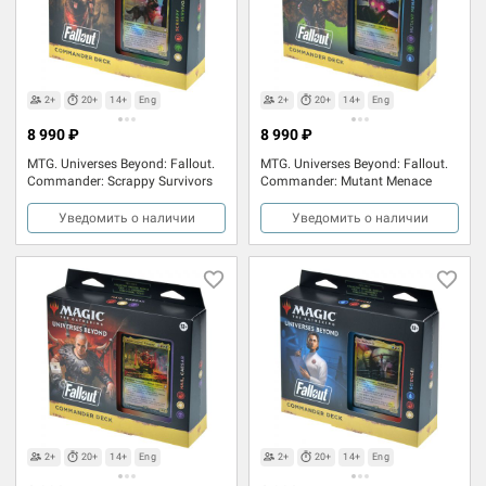
2+
20+
14+
Eng
2+
20+
14+
Eng
8 990 ₽
8 990 ₽
MTG. Universes Beyond: Fallout.
MTG. Universes Beyond: Fallout.
Commander: Scrappy Survivors
Commander: Mutant Menace
Уведомить о наличии
Уведомить о наличии
2+
20+
14+
Eng
2+
20+
14+
Eng