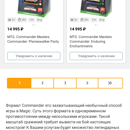
2+
20+
14+
Eng
2+
20+
14+
Eng
14 995 ₽
14 995 ₽
MTG. Commander Masters.
MTG. Commander Masters.
Commander: Planeswalker Party
Commander: Enduring
Enchantments
Уведомить о наличии
Уведомить о наличии
1
2
3
Формат Commander это захватывающий необычный способ
игры в Magic. Суть этого формата в одновременном
противостоянии между несколькими игроками. Такой
масштаб сражений требует вывести на бой настоящих
монстров! К Вашим услугам будет множество легендарных