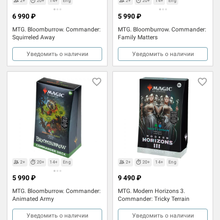
2+
20+
14+
Eng
2+
20+
14+
Eng
6 990 ₽
5 990 ₽
MTG. Bloomburrow. Commander:
MTG. Bloomburrow. Commander:
Squirreled Away
Family Matters
Уведомить о наличии
Уведомить о наличии
2+
20+
14+
Eng
2+
20+
14+
Eng
5 990 ₽
9 490 ₽
MTG. Bloomburrow. Commander:
MTG. Modern Horizons 3.
Animated Army
Commander: Tricky Terrain
Уведомить о наличии
Уведомить о наличии