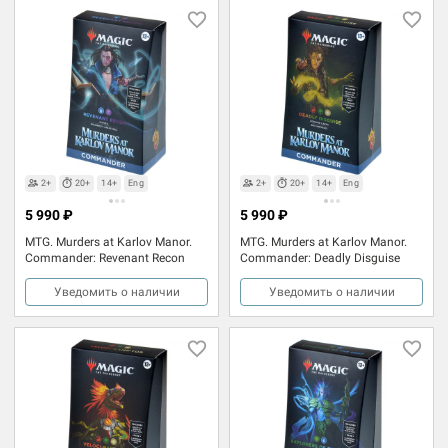
2+
20+
14+
Eng
2+
20+
14+
Eng
5 990 ₽
5 990 ₽
MTG. Murders at Karlov Manor.
MTG. Murders at Karlov Manor.
Commander: Revenant Recon
Commander: Deadly Disguise
Уведомить о наличии
Уведомить о наличии