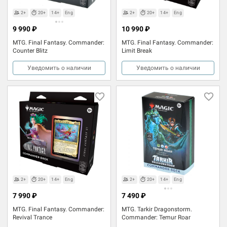
2+
20+
14+
Eng
2+
20+
14+
Eng
9 990 ₽
10 990 ₽
MTG. Final Fantasy. Commander:
MTG. Final Fantasy. Commander:
Counter Blitz
Limit Break
Уведомить о наличии
Уведомить о наличии
2+
20+
14+
Eng
2+
20+
14+
Eng
7 990 ₽
7 490 ₽
MTG. Final Fantasy. Commander:
MTG. Tarkir Dragonstorm.
Revival Trance
Commander: Temur Roar