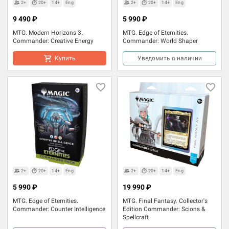
2+
20+
14+
Eng
2+
20+
14+
Eng
9 490 ₽
5 990 ₽
MTG. Modern Horizons 3.
MTG. Edge of Eternities.
Commander: Creative Energy
Commander: World Shaper
Купить
Уведомить о наличии
2+
20+
14+
Eng
2+
20+
14+
Eng
5 990 ₽
19 990 ₽
MTG. Edge of Eternities.
MTG. Final Fantasy. Collector's
Commander: Counter Intelligence
Edition Commander: Scions &
Spellcraft