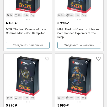
2+
20+
14+
Eng
2+
20+
14+
Eng
6 490 ₽
5 990 ₽
MTG. The Lost Caverns of Ixalan.
MTG. The Lost Caverns of Ixalan.
Commander: Veloci-Ramp-Tor
Commander: Explorers of The
Deep
Уведомить о наличии
Уведомить о наличии
2+
20+
14+
Eng
2+
20+
14+
Eng
5 990 ₽
5 990 ₽