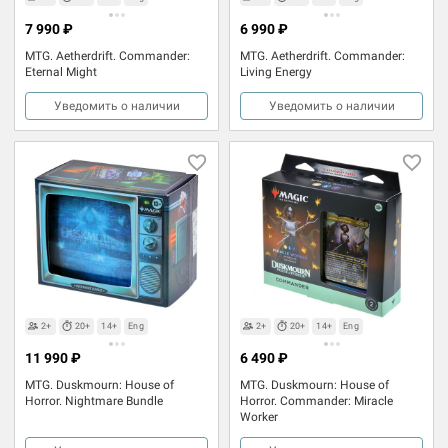
7 990 ₽
6 990 ₽
MTG. Aetherdrift. Commander:
MTG. Aetherdrift. Commander:
Eternal Might
Living Energy
Уведомить о наличии
Уведомить о наличии
2+
20+
14+
Eng
2+
20+
14+
Eng
11 990 ₽
6 490 ₽
MTG. Duskmourn: House of
MTG. Duskmourn: House of
Horror. Nightmare Bundle
Horror. Commander: Miracle
Worker