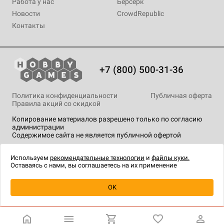
Работа у нас
Берсерк
Новости
CrowdRepublic
Контакты
+7 (800) 500-31-36
Политика конфиденциальности
Публичная оферта
Правила акций со скидкой
Копирование материалов разрешено только по согласию
администрации
Содержимое сайта не является публичной офертой
На сайте Hobby Games применяются
рекомендательные
технологии
.
Используем
рекомендательные технологии
и
файлы куки.
Оставаясь с нами, вы соглашаетесь на их применение
Уведомить о наличии
OK