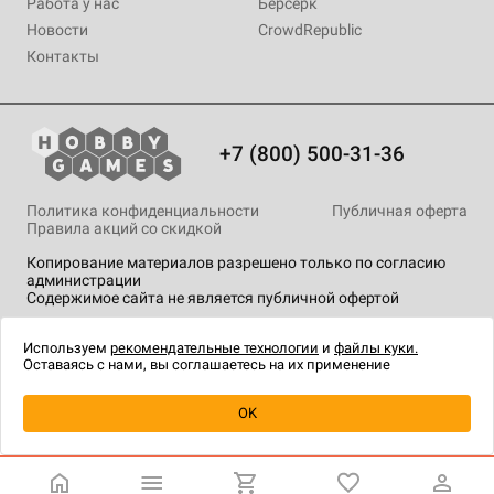
Работа у нас
Берсерк
Новости
CrowdRepublic
Контакты
+7 (800) 500-31-36
Политика конфиденциальности
Публичная оферта
Правила акций со скидкой
Копирование материалов разрешено только по согласию
администрации
Содержимое сайта не является публичной офертой
На сайте Hobby Games применяются
рекомендательные
технологии
.
Используем
рекомендательные технологии
и
файлы куки.
Оставаясь с нами, вы соглашаетесь на их применение
Уведомить о наличии
OK