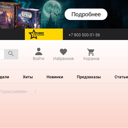
Подробнее
+7 800 500-31-36
перейти на Zvezda
Войти
Избранное
Корзина
дели
Хиты
Новинки
Предзаказы
Статьи
Стриксхейвен