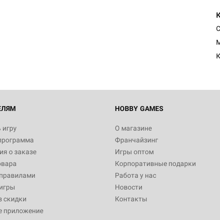
Настольная игра Hobby Worl
Египта
С
1 991
M
К
Настольная игра Hobby World
Белая смерть
12 990
ЕЛЯМ
HOBBY GAMES
 игру
О магазине
программа
Франчайзинг
Настольная игра Hobby World
я о заказе
Игры оптом
Сердце роя. Дисплей бустеро
овара
Корпоративные подарки
3 490
 правилами
Работа у нас
игры
Новости
з скидки
Контакты
е приложение
Настольная игра Hobby Worl