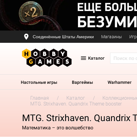
Соединённые Штаты Америки
Магазины
Игр
Каталог
Настольные игры
Варгеймы
Warhammer
Главная
Каталог
Коллекционные
MTG. Strixhaven. Quandrix Theme booster
MTG. Strixhaven. Quandrix 
Математика – это волшебство