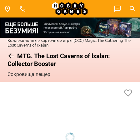
Коллекционные карточные игры (CCG)
Magic: The Gathering
The
Lost Caverns of Ixalan
MTG. The Lost Caverns of lxalan:
Collector Booster
Сокровища пещер